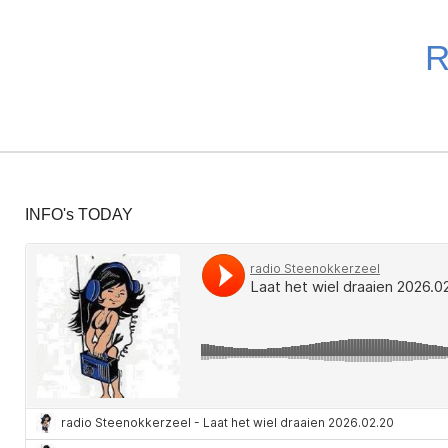
Ga
direct
R
naar
de
hoofdinhoud
INFO's TODAY